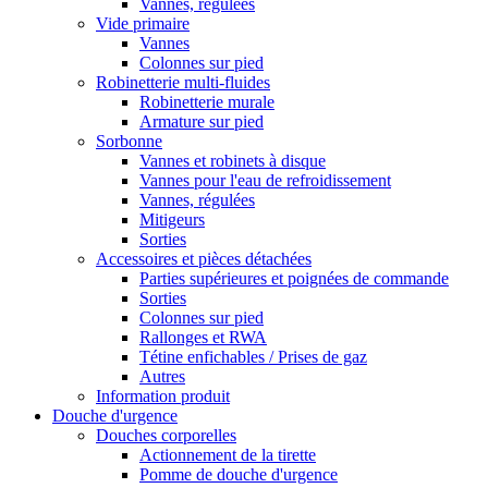
Vannes, régulées
Vide primaire
Vannes
Colonnes sur pied
Robinetterie multi-fluides
Robinetterie murale
Armature sur pied
Sorbonne
Vannes et robinets à disque
Vannes pour l'eau de refroidissement
Vannes, régulées
Mitigeurs
Sorties
Accessoires et pièces détachées
Parties supérieures et poignées de commande
Sorties
Colonnes sur pied
Rallonges et RWA
Tétine enfichables / Prises de gaz
Autres
Information produit
Douche d'urgence
Douches corporelles
Actionnement de la tirette
Pomme de douche d'urgence