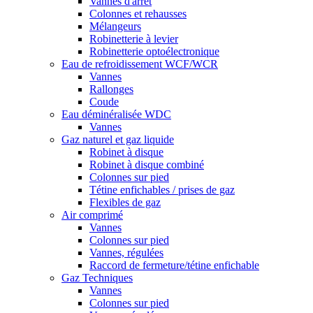
Vannes d'arrêt
Colonnes et rehausses
Mélangeurs
Robinetterie à levier
Robinetterie optoélectronique
Eau de refroidissement WCF/WCR
Vannes
Rallonges
Coude
Eau déminéralisée WDC
Vannes
Gaz naturel et gaz liquide
Robinet à disque
Robinet à disque combiné
Colonnes sur pied
Tétine enfichables / prises de gaz
Flexibles de gaz
Air comprimé
Vannes
Colonnes sur pied
Vannes, régulées
Raccord de fermeture/tétine enfichable
Gaz Techniques
Vannes
Colonnes sur pied