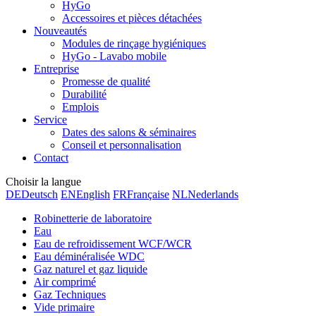
HyGo
Accessoires et pièces détachées
Nouveautés
Modules de rinçage hygiéniques
HyGo - Lavabo mobile
Entreprise
Promesse de qualité
Durabilité
Emplois
Service
Dates des salons & séminaires
Conseil et personnalisation
Contact
Choisir la langue
DE
Deutsch
EN
English
FR
Française
NL
Nederlands
Robinetterie de laboratoire
Eau
Eau de refroidissement WCF/WCR
Eau déminéralisée WDC
Gaz naturel et gaz liquide
Air comprimé
Gaz Techniques
Vide primaire