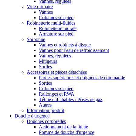
Vannes, régulées
Vide primaire
Vannes
Colonnes sur pied
Robinetterie multi-fluides
Robinetterie murale
Armature sur pied
Sorbonne
Vannes et robinets à disque
Vannes pour l'eau de refroidissement
Vannes, régulées
Mitigeurs
Sorties
Accessoires et pièces détachées
Parties supérieures et poignées de commande
Sorties
Colonnes sur pied
Rallonges et RWA
Tétine enfichables / Prises de gaz
Autres
Information produit
Douche d'urgence
Douches corporelles
Actionnement de la tirette
Pomme de douche d'urgence