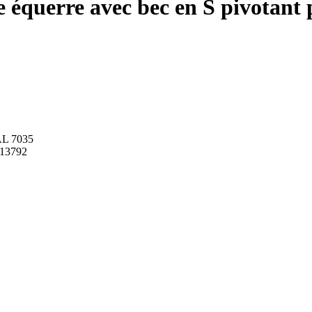
équerre avec bec en S pivotant
RAL 7035
 13792