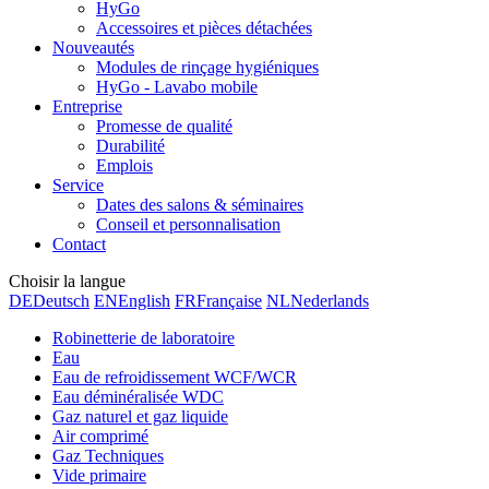
HyGo
Accessoires et pièces détachées
Nouveautés
Modules de rinçage hygiéniques
HyGo - Lavabo mobile
Entreprise
Promesse de qualité
Durabilité
Emplois
Service
Dates des salons & séminaires
Conseil et personnalisation
Contact
Choisir la langue
DE
Deutsch
EN
English
FR
Française
NL
Nederlands
Robinetterie de laboratoire
Eau
Eau de refroidissement WCF/WCR
Eau déminéralisée WDC
Gaz naturel et gaz liquide
Air comprimé
Gaz Techniques
Vide primaire