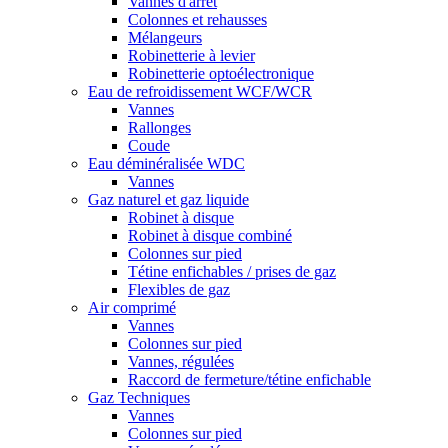
Vannes d'arrêt
Colonnes et rehausses
Mélangeurs
Robinetterie à levier
Robinetterie optoélectronique
Eau de refroidissement WCF/WCR
Vannes
Rallonges
Coude
Eau déminéralisée WDC
Vannes
Gaz naturel et gaz liquide
Robinet à disque
Robinet à disque combiné
Colonnes sur pied
Tétine enfichables / prises de gaz
Flexibles de gaz
Air comprimé
Vannes
Colonnes sur pied
Vannes, régulées
Raccord de fermeture/tétine enfichable
Gaz Techniques
Vannes
Colonnes sur pied