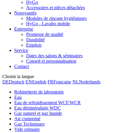
HyGo
Accessoires et pièces détachées
Nouveautés
Modules de rinçage hygiéniques
HyGo - Lavabo mobile
Entreprise
Promesse de qualité
Durabilité
Emplois
Service
Dates des salons & séminaires
Conseil et personnalisation
Contact
Choisir la langue
DE
Deutsch
EN
English
FR
Française
NL
Nederlands
Robinetterie de laboratoire
Eau
Eau de refroidissement WCF/WCR
Eau déminéralisée WDC
Gaz naturel et gaz liquide
Air comprimé
Gaz Techniques
Vide primaire