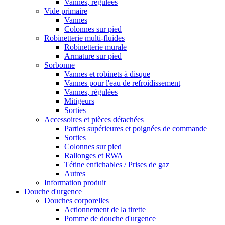
Vannes, régulées
Vide primaire
Vannes
Colonnes sur pied
Robinetterie multi-fluides
Robinetterie murale
Armature sur pied
Sorbonne
Vannes et robinets à disque
Vannes pour l'eau de refroidissement
Vannes, régulées
Mitigeurs
Sorties
Accessoires et pièces détachées
Parties supérieures et poignées de commande
Sorties
Colonnes sur pied
Rallonges et RWA
Tétine enfichables / Prises de gaz
Autres
Information produit
Douche d'urgence
Douches corporelles
Actionnement de la tirette
Pomme de douche d'urgence