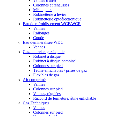
Vannes d'arrêt
Colonnes et rehausses
Mélangeurs
Robinetterie à levier
Robinetterie optoélectronique
Eau de refroidissement WCF/WCR
Vannes
Rallonges
Coude
Eau déminéralisée WDC
Vannes
Gaz naturel et gaz liquide
Robinet à disque
Robinet à disque combiné
Colonnes sur pied
Tétine enfichables / prises de gaz
Flexibles de gaz
Air comprimé
Vannes
Colonnes sur pied
Vannes, régulées
Raccord de fermeture/tétine enfichable
Gaz Techniques
Vannes
Colonnes sur pied