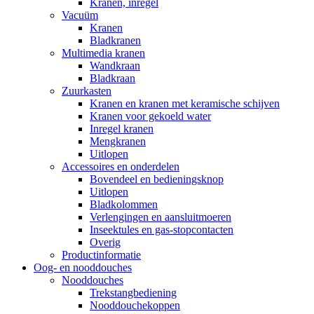
Kranen, inregel
Vacuüm
Kranen
Bladkranen
Multimedia kranen
Wandkraan
Bladkraan
Zuurkasten
Kranen en kranen met keramische schijven
Kranen voor gekoeld water
Inregel kranen
Mengkranen
Uitlopen
Accessoires en onderdelen
Bovendeel en bedieningsknop
Uitlopen
Bladkolommen
Verlengingen en aansluitmoeren
Inseektules en gas-stopcontacten
Overig
Productinformatie
Oog- en nooddouches
Nooddouches
Trekstangbediening
Nooddouchekoppen