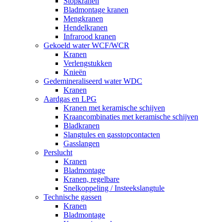
Stopkranen
Bladmontage kranen
Mengkranen
Hendelkranen
Infrarood kranen
Gekoeld water WCF/WCR
Kranen
Verlengstukken
Knieën
Gedemineraliseerd water WDC
Kranen
Aardgas en LPG
Kranen met keramische schijven
Kraancombinaties met keramische schijven
Bladkranen
Slangtules en gasstopcontacten
Gasslangen
Perslucht
Kranen
Bladmontage
Kranen, regelbare
Snelkoppeling / Insteekslangtule
Technische gassen
Kranen
Bladmontage