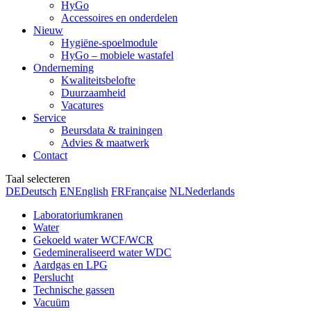
HyGo
Accessoires en onderdelen
Nieuw
Hygiëne-spoelmodule
HyGo – mobiele wastafel
Onderneming
Kwaliteitsbelofte
Duurzaamheid
Vacatures
Service
Beursdata & trainingen
Advies & maatwerk
Contact
Taal selecteren
DE
Deutsch
EN
English
FR
Française
NL
Nederlands
Laboratoriumkranen
Water
Gekoeld water WCF/WCR
Gedemineraliseerd water WDC
Aardgas en LPG
Perslucht
Technische gassen
Vacuüm