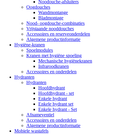
Noodouche-afsluiters
Oogdouches
Wandmontange
Bladmontage
Nood- oogdouche-combinaties
Vrijstaande nooddouches
Accessoires en reserveonderdelen
Algemene productinformatie
Hygiëne-kranen
Spoelmodules
Kranen met hygiëne spoeling
Mechanische hygiënekranen
Infraroodkranen
Accessoires en onderdelen
Hydranten
Hydranten
Hoofdhydrant
Hoofdhydrant - set
Enkele hydrant
Enkele hydrant set
Enkele hydrant - Set
Afnameventiel
Accessoires en onderdelen
Algemene productinformatie
Mobiele wastafels