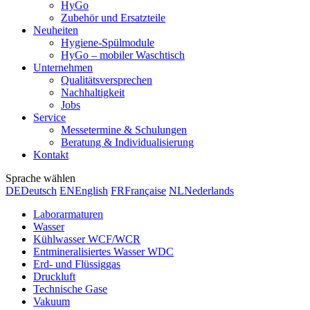
HyGo
Zubehör und Ersatzteile
Neuheiten
Hygiene-Spülmodule
HyGo – mobiler Waschtisch
Unternehmen
Qualitätsversprechen
Nachhaltigkeit
Jobs
Service
Messetermine & Schulungen
Beratung & Individualisierung
Kontakt
Sprache wählen
DE
Deutsch
EN
English
FR
Française
NL
Nederlands
Laborarmaturen
Wasser
Kühlwasser WCF/WCR
Entmineralisiertes Wasser WDC
Erd- und Flüssiggas
Druckluft
Technische Gase
Vakuum