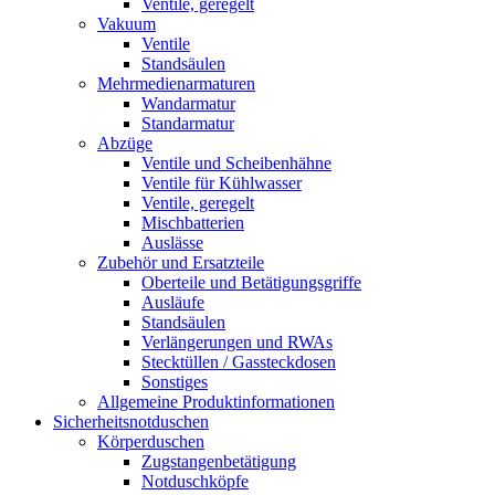
Ventile, geregelt
Vakuum
Ventile
Standsäulen
Mehrmedienarmaturen
Wandarmatur
Standarmatur
Abzüge
Ventile und Scheibenhähne
Ventile für Kühlwasser
Ventile, geregelt
Mischbatterien
Auslässe
Zubehör und Ersatzteile
Oberteile und Betätigungsgriffe
Ausläufe
Standsäulen
Verlängerungen und RWAs
Stecktüllen / Gassteckdosen
Sonstiges
Allgemeine Produktinformationen
Sicherheitsnotduschen
Körperduschen
Zugstangenbetätigung
Notduschköpfe