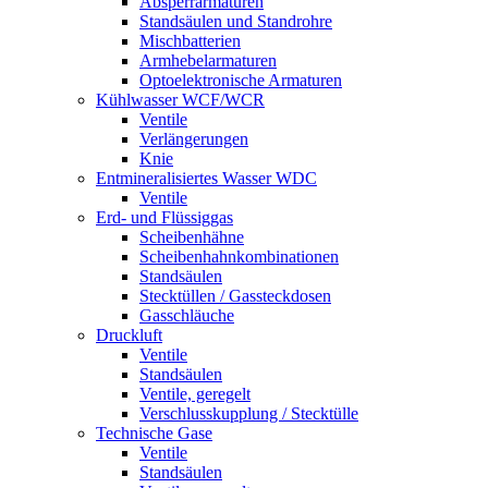
Absperrarmaturen
Standsäulen und Standrohre
Mischbatterien
Armhebelarmaturen
Optoelektronische Armaturen
Kühlwasser WCF/WCR
Ventile
Verlängerungen
Knie
Entmineralisiertes Wasser WDC
Ventile
Erd- und Flüssiggas
Scheibenhähne
Scheibenhahnkombinationen
Standsäulen
Stecktüllen / Gassteckdosen
Gasschläuche
Druckluft
Ventile
Standsäulen
Ventile, geregelt
Verschlusskupplung / Stecktülle
Technische Gase
Ventile
Standsäulen