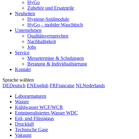
HyGo
Zubehör und Ersatzteile
Neuheiten
Hygiene-Spülmodule
HyGo – mobiler Waschtisch
Unternehmen
Qualitätsversprechen
Nachhaltigkeit
Jobs
Service
Messetermine & Schulungen
Beratung & Individualisierung
Kontakt
Sprache wählen
DE
Deutsch
EN
English
FR
Française
NL
Nederlands
Laborarmaturen
Wasser
Kühlwasser WCF/WCR
Entmineralisiertes Wasser WDC
Erd- und Flüssiggas
Druckluft
Technische Gase
Vakuum