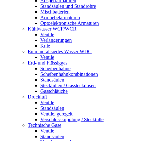
Absperrarmaturen
Standsäulen und Standrohre
Mischbatterien
Armhebelarmaturen
Optoelektronische Armaturen
Kühlwasser WCF/WCR
Ventile
Verlängerungen
Knie
Entmineralisiertes Wasser WDC
Ventile
Erd- und Flüssiggas
Scheibenhähne
Scheibenhahnkombinationen
Standsäulen
Stecktüllen / Gassteckdosen
Gasschläuche
Druckluft
Ventile
Standsäulen
Ventile, geregelt
Verschlusskupplung / Stecktülle
Technische Gase
Ventile
Standsäulen