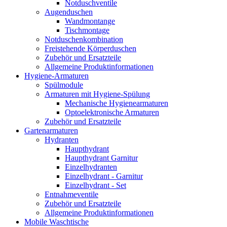
Notduschventile
Augenduschen
Wandmontange
Tischmontage
Notduschenkombination
Freistehende Körperduschen
Zubehör und Ersatzteile
Allgemeine Produktinformationen
Hygiene-Armaturen
Spülmodule
Armaturen mit Hygiene-Spülung
Mechanische Hygienearmaturen
Optoelektronische Armaturen
Zubehör und Ersatzteile
Gartenarmaturen
Hydranten
Haupthydrant
Haupthydrant Garnitur
Einzelhydranten
Einzelhydrant - Garnitur
Einzelhydrant - Set
Entnahmeventile
Zubehör und Ersatzteile
Allgemeine Produktinformationen
Mobile Waschtische