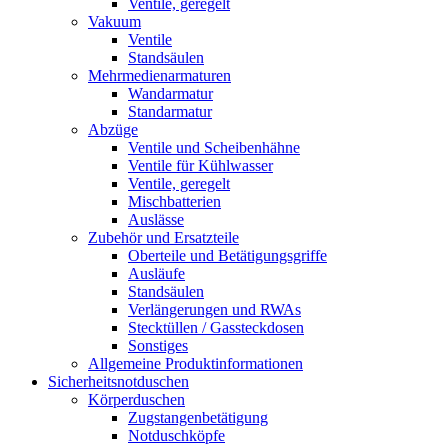
Ventile, geregelt
Vakuum
Ventile
Standsäulen
Mehrmedienarmaturen
Wandarmatur
Standarmatur
Abzüge
Ventile und Scheibenhähne
Ventile für Kühlwasser
Ventile, geregelt
Mischbatterien
Auslässe
Zubehör und Ersatzteile
Oberteile und Betätigungsgriffe
Ausläufe
Standsäulen
Verlängerungen und RWAs
Stecktüllen / Gassteckdosen
Sonstiges
Allgemeine Produktinformationen
Sicherheitsnotduschen
Körperduschen
Zugstangenbetätigung
Notduschköpfe