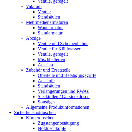
Ventile, geregelt
Vakuum
Ventile
Standsäulen
Mehrmedienarmaturen
Wandarmatur
Standarmatur
Abzüge
Ventile und Scheibenhähne
Ventile für Kühlwasser
Ventile, geregelt
Mischbatterien
Auslässe
Zubehör und Ersatzteile
Oberteile und Betätigungsgriffe
Ausläufe
Standsäulen
Verlängerungen und RWAs
Stecktüllen / Gassteckdosen
Sonstiges
Allgemeine Produktinformationen
Sicherheitsnotduschen
Körperduschen
Zugstangenbetätigung
Notduschköpfe