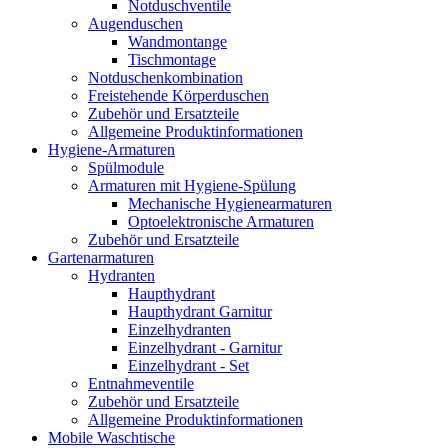
Notduschventile
Augenduschen
Wandmontange
Tischmontage
Notduschenkombination
Freistehende Körperduschen
Zubehör und Ersatzteile
Allgemeine Produktinformationen
Hygiene-Armaturen
Spülmodule
Armaturen mit Hygiene-Spülung
Mechanische Hygienearmaturen
Optoelektronische Armaturen
Zubehör und Ersatzteile
Gartenarmaturen
Hydranten
Haupthydrant
Haupthydrant Garnitur
Einzelhydranten
Einzelhydrant - Garnitur
Einzelhydrant - Set
Entnahmeventile
Zubehör und Ersatzteile
Allgemeine Produktinformationen
Mobile Waschtische