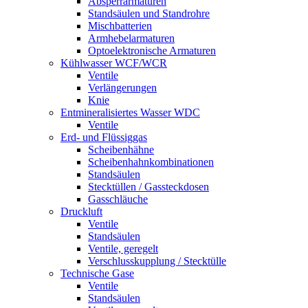
Absperrarmaturen
Standsäulen und Standrohre
Mischbatterien
Armhebelarmaturen
Optoelektronische Armaturen
Kühlwasser WCF/WCR
Ventile
Verlängerungen
Knie
Entmineralisiertes Wasser WDC
Ventile
Erd- und Flüssiggas
Scheibenhähne
Scheibenhahnkombinationen
Standsäulen
Stecktüllen / Gassteckdosen
Gasschläuche
Druckluft
Ventile
Standsäulen
Ventile, geregelt
Verschlusskupplung / Stecktülle
Technische Gase
Ventile
Standsäulen