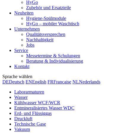
HyGo
Zubehör und Ersatzteile
Neuheiten
Hygiene-Spülmodule
HyGo – mobiler Waschtisch
Unternehmen
Qualitätsversprechen
Nachhaltigkeit
Jobs
Service
Messetermine & Schulungen
Beratung & Individualisierung
Kontakt
Sprache wählen
DE
Deutsch
EN
English
FR
Française
NL
Nederlands
Laborarmaturen
Wasser
Kühlwasser WCF/WCR
Entmineralisiertes Wasser WDC
Erd- und Flüssiggas
Druckluft
Technische Gase
Vakuum