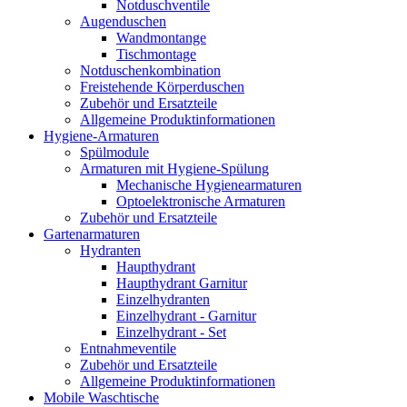
Notduschventile
Augenduschen
Wandmontange
Tischmontage
Notduschenkombination
Freistehende Körperduschen
Zubehör und Ersatzteile
Allgemeine Produktinformationen
Hygiene-Armaturen
Spülmodule
Armaturen mit Hygiene-Spülung
Mechanische Hygienearmaturen
Optoelektronische Armaturen
Zubehör und Ersatzteile
Gartenarmaturen
Hydranten
Haupthydrant
Haupthydrant Garnitur
Einzelhydranten
Einzelhydrant - Garnitur
Einzelhydrant - Set
Entnahmeventile
Zubehör und Ersatzteile
Allgemeine Produktinformationen
Mobile Waschtische