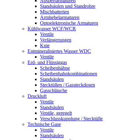
Absperrarmaturen
Standsäulen und Standrohre
Mischbatterien
Armhebelarmaturen
Optoelektronische Armaturen
Kühlwasser WCF/WCR
Ventile
Verlängerungen
Knie
Entmineralisiertes Wasser WDC
Ventile
Erd- und Flüssiggas
Scheibenhähne
Scheibenhahnkombinationen
Standsäulen
Stecktüllen / Gassteckdosen
Gasschläuche
Druckluft
Ventile
Standsäulen
Ventile, geregelt
Verschlusskupplung / Stecktülle
Technische Gase
Ventile
Standsäulen