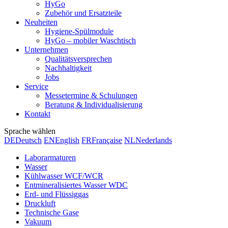
HyGo
Zubehör und Ersatzteile
Neuheiten
Hygiene-Spülmodule
HyGo – mobiler Waschtisch
Unternehmen
Qualitätsversprechen
Nachhaltigkeit
Jobs
Service
Messetermine & Schulungen
Beratung & Individualisierung
Kontakt
Sprache wählen
DE
Deutsch
EN
English
FR
Française
NL
Nederlands
Laborarmaturen
Wasser
Kühlwasser WCF/WCR
Entmineralisiertes Wasser WDC
Erd- und Flüssiggas
Druckluft
Technische Gase
Vakuum