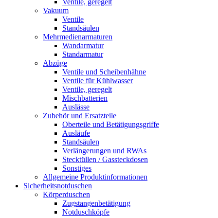
Ventile, geregelt
Vakuum
Ventile
Standsäulen
Mehrmedienarmaturen
Wandarmatur
Standarmatur
Abzüge
Ventile und Scheibenhähne
Ventile für Kühlwasser
Ventile, geregelt
Mischbatterien
Auslässe
Zubehör und Ersatzteile
Oberteile und Betätigungsgriffe
Ausläufe
Standsäulen
Verlängerungen und RWAs
Stecktüllen / Gassteckdosen
Sonstiges
Allgemeine Produktinformationen
Sicherheitsnotduschen
Körperduschen
Zugstangenbetätigung
Notduschköpfe