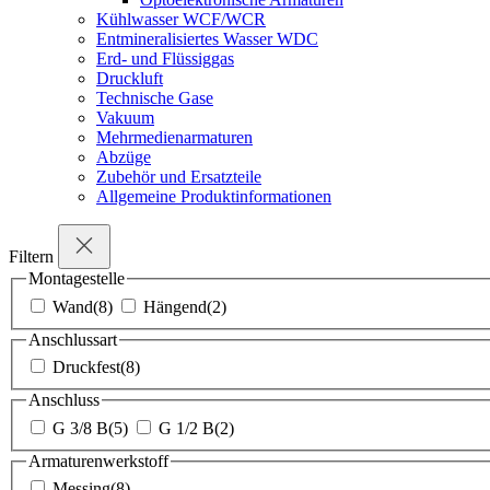
Kühlwasser WCF/WCR
Entmineralisiertes Wasser WDC
Erd- und Flüssiggas
Druckluft
Technische Gase
Vakuum
Mehrmedienarmaturen
Abzüge
Zubehör und Ersatzteile
Allgemeine Produktinformationen
Filtern
Montagestelle
Wand
(8)
Hängend
(2)
Anschlussart
Druckfest
(8)
Anschluss
G 3/8 B
(5)
G 1/2 B
(2)
Armaturenwerkstoff
Messing
(8)