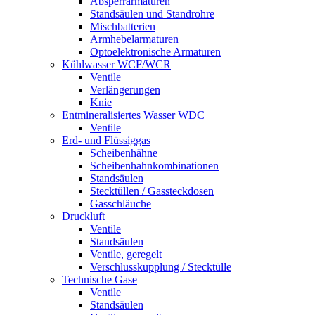
Absperrarmaturen
Standsäulen und Standrohre
Mischbatterien
Armhebelarmaturen
Optoelektronische Armaturen
Kühlwasser WCF/WCR
Ventile
Verlängerungen
Knie
Entmineralisiertes Wasser WDC
Ventile
Erd- und Flüssiggas
Scheibenhähne
Scheibenhahnkombinationen
Standsäulen
Stecktüllen / Gassteckdosen
Gasschläuche
Druckluft
Ventile
Standsäulen
Ventile, geregelt
Verschlusskupplung / Stecktülle
Technische Gase
Ventile
Standsäulen