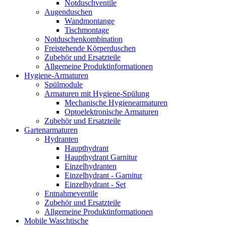
Notduschventile
Augenduschen
Wandmontange
Tischmontage
Notduschenkombination
Freistehende Körperduschen
Zubehör und Ersatzteile
Allgemeine Produktinformationen
Hygiene-Armaturen
Spülmodule
Armaturen mit Hygiene-Spülung
Mechanische Hygienearmaturen
Optoelektronische Armaturen
Zubehör und Ersatzteile
Gartenarmaturen
Hydranten
Haupthydrant
Haupthydrant Garnitur
Einzelhydranten
Einzelhydrant - Garnitur
Einzelhydrant - Set
Entnahmeventile
Zubehör und Ersatzteile
Allgemeine Produktinformationen
Mobile Waschtische