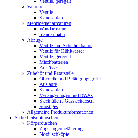
Ventile, geregelt
Vakuum
Ventile
Standsäulen
Mehrmedienarmaturen
Wandarmatur
Standarmatur
Abzüge
Ventile und Scheibenhähne
Ventile für Kühlwasser
Ventile, geregelt
Mischbatterien
Auslässe
Zubehör und Ersatzteile
Oberteile und Betätigungsgriffe
Ausläufe
Standsäulen
Verlängerungen und RWAs
Stecktüllen / Gassteckdosen
Sonstiges
Allgemeine Produktinformationen
Sicherheitsnotduschen
Körperduschen
Zugstangenbetätigung
Notduschköpfe