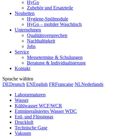
HyGo
Zubehör und Ersatzteile
Neuheiten
Hygiene-Spülmodule
HyGo – mobiler Waschtisch
Unternehmen
Qualitätsversprechen
Nachhaltigkeit
Jobs
Service
Messetermine & Schulungen
Beratung & Individualisierung
Kontakt
Sprache wählen
DE
Deutsch
EN
English
FR
Française
NL
Nederlands
Laborarmaturen
Wasser
Kühlwasser WCF/WCR
Entmineralisiertes Wasser WDC
Erd- und Flüssiggas
Druckluft
Technische Gase
Vakuum