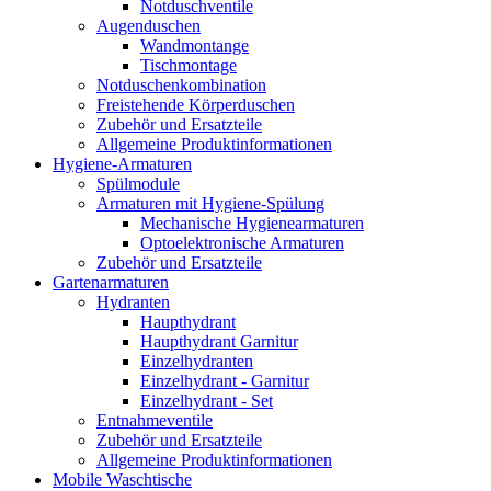
Notduschventile
Augenduschen
Wandmontange
Tischmontage
Notduschenkombination
Freistehende Körperduschen
Zubehör und Ersatzteile
Allgemeine Produktinformationen
Hygiene-Armaturen
Spülmodule
Armaturen mit Hygiene-Spülung
Mechanische Hygienearmaturen
Optoelektronische Armaturen
Zubehör und Ersatzteile
Gartenarmaturen
Hydranten
Haupthydrant
Haupthydrant Garnitur
Einzelhydranten
Einzelhydrant - Garnitur
Einzelhydrant - Set
Entnahmeventile
Zubehör und Ersatzteile
Allgemeine Produktinformationen
Mobile Waschtische