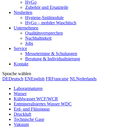
HyGo
Zubehör und Ersatzteile
Neuheiten
Hygiene-Spülmodule
HyGo – mobiler Waschtisch
Unternehmen
Qualitätsversprechen
Nachhaltigkeit
Jobs
Service
Messetermine & Schulungen
Beratung & Individualisierung
Kontakt
Sprache wählen
DE
Deutsch
EN
English
FR
Française
NL
Nederlands
Laborarmaturen
Wasser
Kühlwasser WCF/WCR
Entmineralisiertes Wasser WDC
Erd- und Flüssiggas
Druckluft
Technische Gase
Vakuum