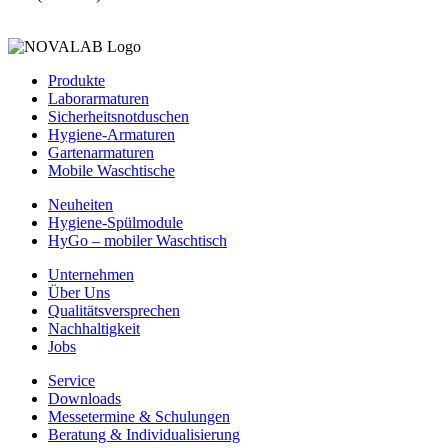
Produkte
Laborarmaturen
Sicherheitsnotduschen
Hygiene-Armaturen
Gartenarmaturen
Mobile Waschtische
Neuheiten
Hygiene-Spülmodule
HyGo – mobiler Waschtisch
Unternehmen
Über Uns
Qualitätsversprechen
Nachhaltigkeit
Jobs
Service
Downloads
Messetermine & Schulungen
Beratung & Individualisierung