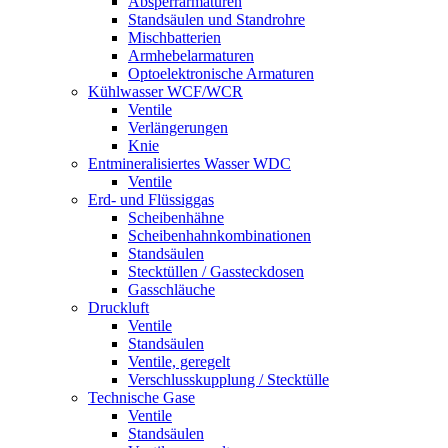
Absperrarmaturen
Standsäulen und Standrohre
Mischbatterien
Armhebelarmaturen
Optoelektronische Armaturen
Kühlwasser WCF/WCR
Ventile
Verlängerungen
Knie
Entmineralisiertes Wasser WDC
Ventile
Erd- und Flüssiggas
Scheibenhähne
Scheibenhahnkombinationen
Standsäulen
Stecktüllen / Gassteckdosen
Gasschläuche
Druckluft
Ventile
Standsäulen
Ventile, geregelt
Verschlusskupplung / Stecktülle
Technische Gase
Ventile
Standsäulen