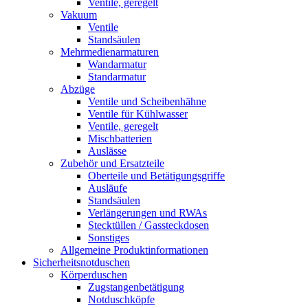
Ventile, geregelt
Vakuum
Ventile
Standsäulen
Mehrmedienarmaturen
Wandarmatur
Standarmatur
Abzüge
Ventile und Scheibenhähne
Ventile für Kühlwasser
Ventile, geregelt
Mischbatterien
Auslässe
Zubehör und Ersatzteile
Oberteile und Betätigungsgriffe
Ausläufe
Standsäulen
Verlängerungen und RWAs
Stecktüllen / Gassteckdosen
Sonstiges
Allgemeine Produktinformationen
Sicherheitsnotduschen
Körperduschen
Zugstangenbetätigung
Notduschköpfe