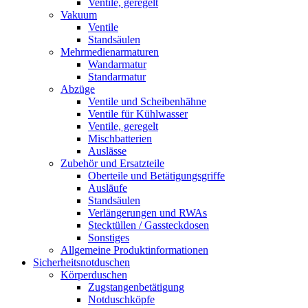
Ventile, geregelt
Vakuum
Ventile
Standsäulen
Mehrmedienarmaturen
Wandarmatur
Standarmatur
Abzüge
Ventile und Scheibenhähne
Ventile für Kühlwasser
Ventile, geregelt
Mischbatterien
Auslässe
Zubehör und Ersatzteile
Oberteile und Betätigungsgriffe
Ausläufe
Standsäulen
Verlängerungen und RWAs
Stecktüllen / Gassteckdosen
Sonstiges
Allgemeine Produktinformationen
Sicherheitsnotduschen
Körperduschen
Zugstangenbetätigung
Notduschköpfe