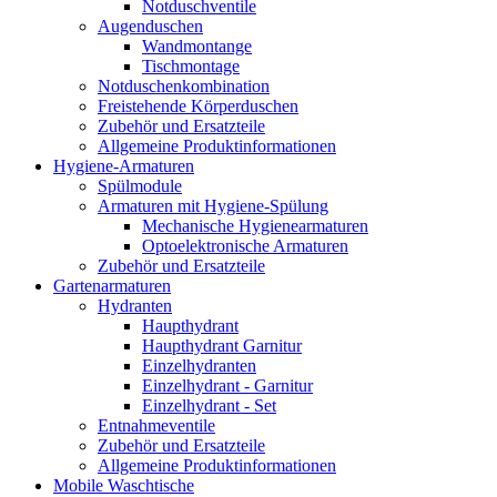
Notduschventile
Augenduschen
Wandmontange
Tischmontage
Notduschenkombination
Freistehende Körperduschen
Zubehör und Ersatzteile
Allgemeine Produktinformationen
Hygiene-Armaturen
Spülmodule
Armaturen mit Hygiene-Spülung
Mechanische Hygienearmaturen
Optoelektronische Armaturen
Zubehör und Ersatzteile
Gartenarmaturen
Hydranten
Haupthydrant
Haupthydrant Garnitur
Einzelhydranten
Einzelhydrant - Garnitur
Einzelhydrant - Set
Entnahmeventile
Zubehör und Ersatzteile
Allgemeine Produktinformationen
Mobile Waschtische