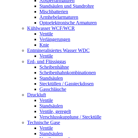
Absperrarmaturen
Standsäulen und Standrohre
Mischbatterien
Armhebelarmaturen
Optoelektronische Armaturen
Kühlwasser WCF/WCR
Ventile
Verlängerungen
Knie
Entmineralisiertes Wasser WDC
Ventile
Erd- und Flüssiggas
Scheibenhähne
Scheibenhahnkombinationen
Standsäulen
Stecktüllen / Gassteckdosen
Gasschläuche
Druckluft
Ventile
Standsäulen
Ventile, geregelt
Verschlusskupplung / Stecktülle
Technische Gase
Ventile
Standsäulen