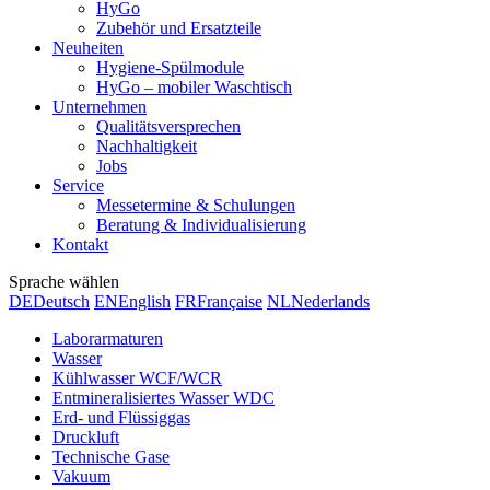
HyGo
Zubehör und Ersatzteile
Neuheiten
Hygiene-Spülmodule
HyGo – mobiler Waschtisch
Unternehmen
Qualitätsversprechen
Nachhaltigkeit
Jobs
Service
Messetermine & Schulungen
Beratung & Individualisierung
Kontakt
Sprache wählen
DE
Deutsch
EN
English
FR
Française
NL
Nederlands
Laborarmaturen
Wasser
Kühlwasser WCF/WCR
Entmineralisiertes Wasser WDC
Erd- und Flüssiggas
Druckluft
Technische Gase
Vakuum