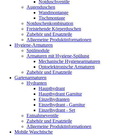
Notduschventile
Augenduschen
Wandmontange
Tischmontage
Notduschenkombination
Freistehende Körperduschen
Zubehör und Ersatzteile
Allgemeine Produktinformationen
Hygiene-Armaturen
Spülmodule
Armaturen mit Hygiene-Spülung
Mechanische Hygienearmaturen
Optoelektronische Armaturen
Zubehör und Ersatzteile
Gartenarmaturen
Hydranten
Haupthydrant
Haupthydrant Garnitur
Einzelhydranten
Einzelhydrant - Garnitur
Einzelhydrant - Set
Entnahmeventile
Zubehör und Ersatzteile
Allgemeine Produktinformationen
Mobile Waschtische