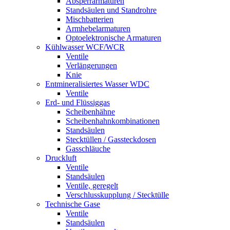
Absperrarmaturen
Standsäulen und Standrohre
Mischbatterien
Armhebelarmaturen
Optoelektronische Armaturen
Kühlwasser WCF/WCR
Ventile
Verlängerungen
Knie
Entmineralisiertes Wasser WDC
Ventile
Erd- und Flüssiggas
Scheibenhähne
Scheibenhahnkombinationen
Standsäulen
Stecktüllen / Gassteckdosen
Gasschläuche
Druckluft
Ventile
Standsäulen
Ventile, geregelt
Verschlusskupplung / Stecktülle
Technische Gase
Ventile
Standsäulen