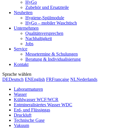
HyGo
Zubehör und Ersatzteile
Neuheiten
Hygiene-Spülmodule
HyGo – mobiler Waschtisch
Unternehmen
Qualitätsversprechen
Nachhaltigkeit
Jobs
Service
Messetermine & Schulungen
Beratung & Individualisierung
Kontakt
Sprache wählen
DE
Deutsch
EN
English
FR
Française
NL
Nederlands
Laborarmaturen
Wasser
Kühlwasser WCF/WCR
Entmineralisiertes Wasser WDC
Erd- und Flüssiggas
Druckluft
Technische Gase
Vakuum