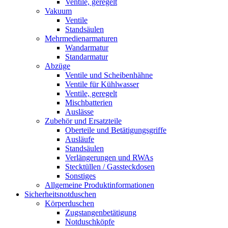
Ventile, geregelt
Vakuum
Ventile
Standsäulen
Mehrmedienarmaturen
Wandarmatur
Standarmatur
Abzüge
Ventile und Scheibenhähne
Ventile für Kühlwasser
Ventile, geregelt
Mischbatterien
Auslässe
Zubehör und Ersatzteile
Oberteile und Betätigungsgriffe
Ausläufe
Standsäulen
Verlängerungen und RWAs
Stecktüllen / Gassteckdosen
Sonstiges
Allgemeine Produktinformationen
Sicherheitsnotduschen
Körperduschen
Zugstangenbetätigung
Notduschköpfe