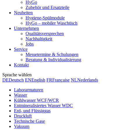
HyGo
Zubehör und Ersatzteile
Neuheiten
Hygiene-Spülmodule
HyGo – mobiler Waschtisch
Unternehmen
Qualitätsversprechen
Nachhaltigkeit
Jobs
Service
Messetermine & Schulungen
Beratung & Individualisierung
Kontakt
Sprache wählen
DE
Deutsch
EN
English
FR
Française
NL
Nederlands
Laborarmaturen
Wasser
Kühlwasser WCF/WCR
Entmineralisiertes Wasser WDC
Erd- und Flüssiggas
Druckluft
Technische Gase
Vakuum