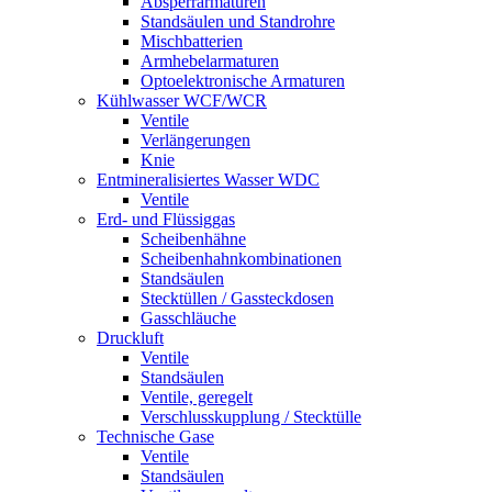
Absperrarmaturen
Standsäulen und Standrohre
Mischbatterien
Armhebelarmaturen
Optoelektronische Armaturen
Kühlwasser WCF/WCR
Ventile
Verlängerungen
Knie
Entmineralisiertes Wasser WDC
Ventile
Erd- und Flüssiggas
Scheibenhähne
Scheibenhahnkombinationen
Standsäulen
Stecktüllen / Gassteckdosen
Gasschläuche
Druckluft
Ventile
Standsäulen
Ventile, geregelt
Verschlusskupplung / Stecktülle
Technische Gase
Ventile
Standsäulen