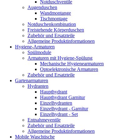
Notduschventile
Augenduschen
Wandmontange
Tischmontage
Notduschenkombination
Freistehende Körperduschen
Zubehör und Ersatzteile
Allgemeine Produktinformationen
Hygiene-Armaturen
Spülmodule
Armaturen mit Hygiene-Spülung
Mechanische Hygienearmaturen
Optoelektronische Armaturen
Zubehör und Ersatzteile
Gartenarmaturen
Hydranten
Haupthydrant
Haupthydrant Garnitur
Einzelhydranten
Einzelhydrant - Garnitur
Einzelhydrant - Set
Entnahmeventile
Zubehör und Ersatzteile
Allgemeine Produktinformationen
Mobile Waschtische