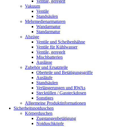
Ventile, geregelt
Vakuum
Ventile
Standsäulen
Mehrmedienarmaturen
Wandarmatur
Standarmatur
Abzüge
Ventile und Scheibenhähne
Ventile für Kühlwasser
Ventile, geregelt
Mischbatterien
Auslässe
Zubehör und Ersatzteile
Oberteile und Betätigungsgriffe
Ausläufe
Standsäulen
Verlängerungen und RWAs
Stecktüllen / Gassteckdosen
Sonstiges
Allgemeine Produktinformationen
Sicherheitsnotduschen
Körperduschen
Zugstangenbetätigung
Notduschköpfe