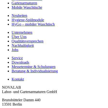
Gartenarmaturen
Mobile Waschtische
Neuheiten
Hygiene-Spülmodule
HyGo – mobiler Waschtisch
Unternehmen
Über Uns
Qualitätsversprechen
Nachhaltigkeit
Jobs
Service
Downloads
Messetermine & Schulungen
Beratung & Individualisierung
Kontakt
NOVALAB
Labor- und Gartenarmaturen GmbH
Brunsbütteler Damm 440
13591 Berlin