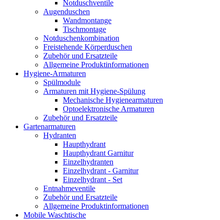
Notduschventile
Augenduschen
Wandmontange
Tischmontage
Notduschenkombination
Freistehende Körperduschen
Zubehör und Ersatzteile
Allgemeine Produktinformationen
Hygiene-Armaturen
Spülmodule
Armaturen mit Hygiene-Spülung
Mechanische Hygienearmaturen
Optoelektronische Armaturen
Zubehör und Ersatzteile
Gartenarmaturen
Hydranten
Haupthydrant
Haupthydrant Garnitur
Einzelhydranten
Einzelhydrant - Garnitur
Einzelhydrant - Set
Entnahmeventile
Zubehör und Ersatzteile
Allgemeine Produktinformationen
Mobile Waschtische