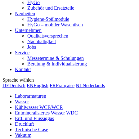
HyGo
Zubehör und Ersatzteile
Neuheiten
Hygiene-Spülmodule
HyGo – mobiler Waschtisch
Unternehmen
Qualitätsversprechen
Nachhaltigkeit
Jobs
Service
Messetermine & Schulungen
Beratung & Individualisierung
Kontakt
Sprache wählen
DE
Deutsch
EN
English
FR
Française
NL
Nederlands
Laborarmaturen
Wasser
Kühlwasser WCF/WCR
Entmineralisiertes Wasser WDC
Erd- und Flüssiggas
Druckluft
Technische Gase
Vakuum