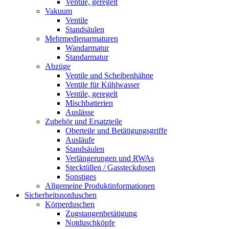
Ventile, geregelt
Vakuum
Ventile
Standsäulen
Mehrmedienarmaturen
Wandarmatur
Standarmatur
Abzüge
Ventile und Scheibenhähne
Ventile für Kühlwasser
Ventile, geregelt
Mischbatterien
Auslässe
Zubehör und Ersatzteile
Oberteile und Betätigungsgriffe
Ausläufe
Standsäulen
Verlängerungen und RWAs
Stecktüllen / Gassteckdosen
Sonstiges
Allgemeine Produktinformationen
Sicherheitsnotduschen
Körperduschen
Zugstangenbetätigung
Notduschköpfe