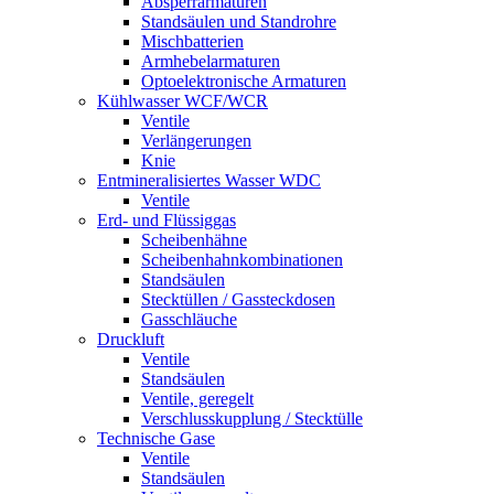
Absperrarmaturen
Standsäulen und Standrohre
Mischbatterien
Armhebelarmaturen
Optoelektronische Armaturen
Kühlwasser WCF/WCR
Ventile
Verlängerungen
Knie
Entmineralisiertes Wasser WDC
Ventile
Erd- und Flüssiggas
Scheibenhähne
Scheibenhahnkombinationen
Standsäulen
Stecktüllen / Gassteckdosen
Gasschläuche
Druckluft
Ventile
Standsäulen
Ventile, geregelt
Verschlusskupplung / Stecktülle
Technische Gase
Ventile
Standsäulen