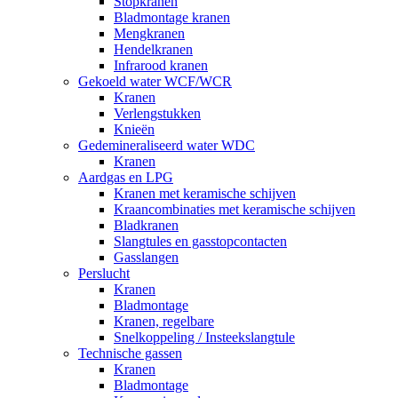
Stopkranen
Bladmontage kranen
Mengkranen
Hendelkranen
Infrarood kranen
Gekoeld water WCF/WCR
Kranen
Verlengstukken
Knieën
Gedemineraliseerd water WDC
Kranen
Aardgas en LPG
Kranen met keramische schijven
Kraancombinaties met keramische schijven
Bladkranen
Slangtules en gasstopcontacten
Gasslangen
Perslucht
Kranen
Bladmontage
Kranen, regelbare
Snelkoppeling / Insteekslangtule
Technische gassen
Kranen
Bladmontage