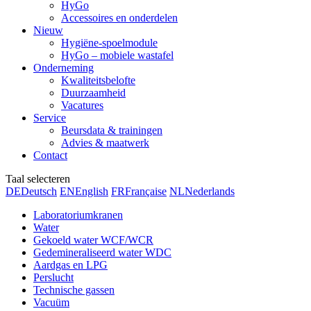
HyGo
Accessoires en onderdelen
Nieuw
Hygiëne-spoelmodule
HyGo – mobiele wastafel
Onderneming
Kwaliteitsbelofte
Duurzaamheid
Vacatures
Service
Beursdata & trainingen
Advies & maatwerk
Contact
Taal selecteren
DE
Deutsch
EN
English
FR
Française
NL
Nederlands
Laboratoriumkranen
Water
Gekoeld water WCF/WCR
Gedemineraliseerd water WDC
Aardgas en LPG
Perslucht
Technische gassen
Vacuüm