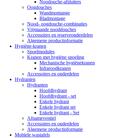
Noodouche-afsluiters
Oogdouches
Wandmontange
Bladmontage
Nood- oogdouche-combinaties
Vrijstaande nooddouches
Accessoires en reserveonderdelen
Algemene productinformatie
Hygiëne-kranen
Spoelmodules
Kranen met hygiëne spoeling
Mechanische hygiënekranen
Infraroodkranen
Accessoires en onderdelen
Hydranten
Hydranten
Hoofdhydrant
Hoofdhydrant - set
Enkele hydrant
Enkele hydrant set
Enkele hydrant - Set
Afnameventiel
Accessoires en onderdelen
Algemene productinformatie
Mobiele wastafels