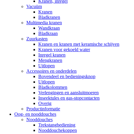
Kranen, inregel
Vacuüm
Kranen
Bladkranen
Multimedia kranen
Wandkraan
Bladkraan
Zuurkasten
Kranen en kranen met keramische schijven
Kranen voor gekoeld water
Inregel kranen
Mengkranen
Uitlopen
Accessoires en onderdelen
Bovendeel en bedieningsknop
Uitlopen
Bladkolommen
Verlengingen en aansluitmoeren
Inseektules en gas-stopcontacten
Overig
Productinformatie
Oog- en nooddouches
Nooddouches
Trekstangbediening
Nooddouchekoppen