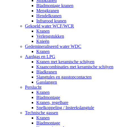
Stopkranen
Bladmontage kranen
Mengkranen
Hendelkranen
Infrarood kranen
Gekoeld water WCF/WCR
Kranen
Verlengstukken
Knieën
Gedemineraliseerd water WDC
Kranen
Aardgas en LPG
Kranen met keramische schijven
Kraancombinaties met keramische schijven
Bladkranen
Slangtules en gasstopcontacten
Gasslangen
Perslucht
Kranen
Bladmontage
Kranen, regelbare
Snelkoppeling / Insteekslangtule
Technische gassen
Kranen
Bladmontage