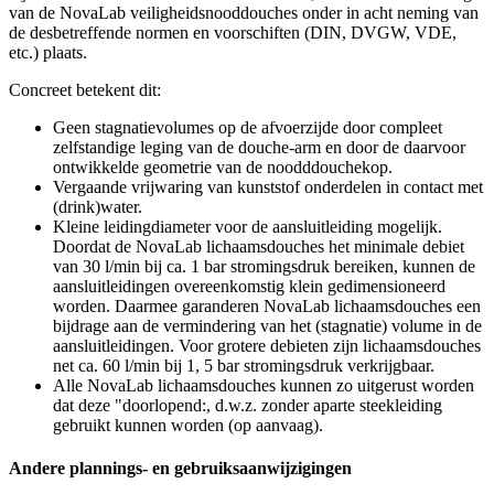
van de NovaLab veiligheidsnooddouches onder in acht neming van
de desbetreffende normen en voorschiften (DIN, DVGW, VDE,
etc.) plaats.
Concreet betekent dit:
Geen stagnatievolumes op de afvoerzijde door compleet
zelfstandige leging van de douche-arm en door de daarvoor
ontwikkelde geometrie van de noodddouchekop.
Vergaande vrijwaring van kunststof onderdelen in contact met
(drink)water.
Kleine leidingdiameter voor de aansluitleiding mogelijk.
Doordat de NovaLab lichaamsdouches het minimale debiet
van 30 l/min bij ca. 1 bar stromingsdruk bereiken, kunnen de
aansluitleidingen overeenkomstig klein gedimensioneerd
worden. Daarmee garanderen NovaLab lichaamsdouches een
bijdrage aan de vermindering van het (stagnatie) volume in de
aansluitleidingen. Voor grotere debieten zijn lichaamsdouches
net ca. 60 l/min bij 1, 5 bar stromingsdruk verkrijgbaar.
Alle NovaLab lichaamsdouches kunnen zo uitgerust worden
dat deze "doorlopend:, d.w.z. zonder aparte steekleiding
gebruikt kunnen worden (op aanvaag).
Andere plannings- en gebruiksaanwijzigingen