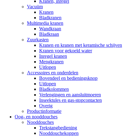
Kranen, inregel
Vacuüm
Kranen
Bladkranen
Multimedia kranen
Wandkraan
Bladkraan
Zuurkasten
Kranen en kranen met keramische schijven
Kranen voor gekoeld water
Inregel kranen
Mengkranen
Uitlopen
Accessoires en onderdelen
Bovendeel en bedieningsknop
Uitlopen
Bladkolommen
Verlengingen en aansluitmoeren
Inseektules en gas-stopcontacten
Overig
Productinformatie
Oog- en nooddouches
Nooddouches
Trekstangbediening
Nooddouchekoppen