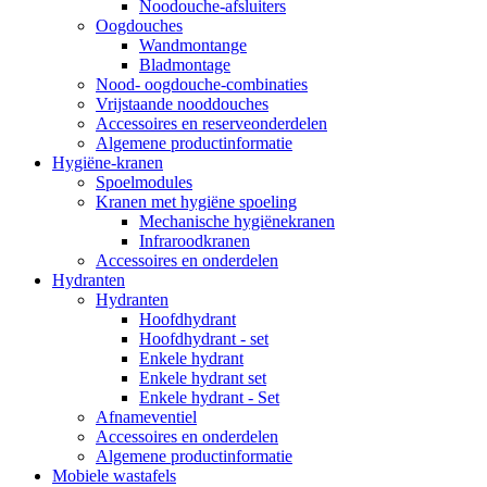
Noodouche-afsluiters
Oogdouches
Wandmontange
Bladmontage
Nood- oogdouche-combinaties
Vrijstaande nooddouches
Accessoires en reserveonderdelen
Algemene productinformatie
Hygiëne-kranen
Spoelmodules
Kranen met hygiëne spoeling
Mechanische hygiënekranen
Infraroodkranen
Accessoires en onderdelen
Hydranten
Hydranten
Hoofdhydrant
Hoofdhydrant - set
Enkele hydrant
Enkele hydrant set
Enkele hydrant - Set
Afnameventiel
Accessoires en onderdelen
Algemene productinformatie
Mobiele wastafels