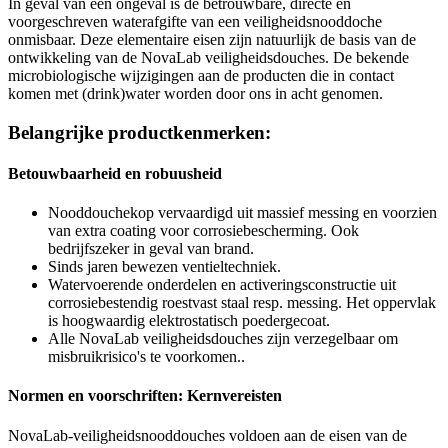
In geval van een ongeval is de betrouwbare, directe en
voorgeschreven waterafgifte van een veiligheidsnooddoche
onmisbaar. Deze elementaire eisen zijn natuurlijk de basis van de
ontwikkeling van de NovaLab veiligheidsdouches. De bekende
microbiologische wijzigingen aan de producten die in contact
komen met (drink)water worden door ons in acht genomen.
Belangrijke productkenmerken:
Betouwbaarheid en robuusheid
Nooddouchekop vervaardigd uit massief messing en voorzien
van extra coating voor corrosiebescherming. Ook
bedrijfszeker in geval van brand.
Sinds jaren bewezen ventieltechniek.
Watervoerende onderdelen en activeringsconstructie uit
corrosiebestendig roestvast staal resp. messing. Het oppervlak
is hoogwaardig elektrostatisch poedergecoat.
Alle NovaLab veiligheidsdouches zijn verzegelbaar om
misbruikrisico's te voorkomen..
Normen en voorschriften: Kernvereisten
NovaLab-veiligheidsnooddouches voldoen aan de eisen van de