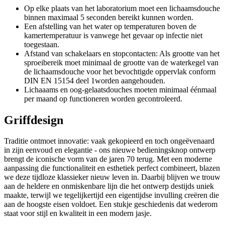
Op elke plaats van het laboratorium moet een lichaamsdouche
binnen maximaal 5 seconden bereikt kunnen worden.
Een afstelling van het water op temperaturen boven de
kamertemperatuur is vanwege het gevaar op infectie niet
toegestaan.
Afstand van schakelaars en stopcontacten: Als grootte van het
sproeibereik moet minimaal de grootte van de waterkegel van
de lichaamsdouche voor het bevochtigde oppervlak conform
DIN EN 15154 deel 1worden aangehouden.
Lichaaams en oog-gelaatsdouches moeten minimaal éénmaal
per maand op functioneren worden gecontroleerd.
Griffdesign
Traditie ontmoet innovatie: vaak gekopieerd en toch ongeëvenaard
in zijn eenvoud en elegantie - ons nieuwe bedieningsknop ontwerp
brengt de iconische vorm van de jaren 70 terug. Met een moderne
aanpassing die functionaliteit en esthetiek perfect combineert, blazen
we deze tijdloze klassieker nieuw leven in. Daarbij blijven we trouw
aan de heldere en onmiskenbare lijn die het ontwerp destijds uniek
maakte, terwijl we tegelijkertijd een eigentijdse invulling creëren die
aan de hoogste eisen voldoet. Een stukje geschiedenis dat wederom
staat voor stijl en kwaliteit in een modern jasje.