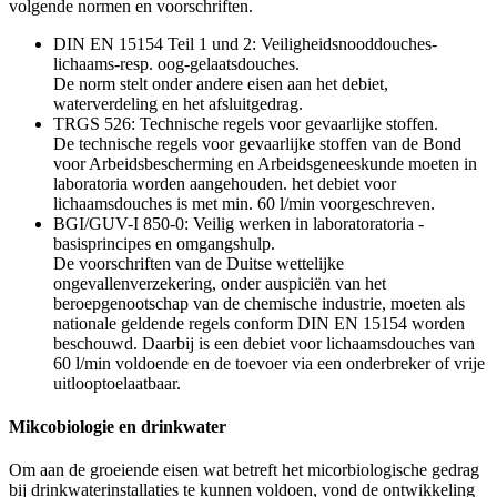
volgende normen en voorschriften.
DIN EN 15154 Teil 1 und 2: Veiligheidsnooddouches-
lichaams-resp. oog-gelaatsdouches.
De norm stelt onder andere eisen aan het debiet,
waterverdeling en het afsluitgedrag.
TRGS 526: Technische regels voor gevaarlijke stoffen.
De technische regels voor gevaarlijke stoffen van de Bond
voor Arbeidsbescherming en Arbeidsgeneeskunde moeten in
laboratoria worden aangehouden. het debiet voor
lichaamsdouches is met min. 60 l/min voorgeschreven.
BGI/GUV-I 850-0: Veilig werken in laboratoratoria -
basisprincipes en omgangshulp.
De voorschriften van de Duitse wettelijke
ongevallenverzekering, onder auspiciën van het
beroepgenootschap van de chemische industrie, moeten als
nationale geldende regels conform DIN EN 15154 worden
beschouwd. Daarbij is een debiet voor lichaamsdouches van
60 l/min voldoende en de toevoer via een onderbreker of vrije
uitlooptoelaatbaar.
Mikcobiologie en drinkwater
Om aan de groeiende eisen wat betreft het micorbiologische gedrag
bij drinkwaterinstallaties te kunnen voldoen, vond de ontwikkeling