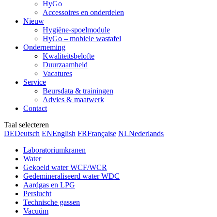
HyGo
Accessoires en onderdelen
Nieuw
Hygiëne-spoelmodule
HyGo – mobiele wastafel
Onderneming
Kwaliteitsbelofte
Duurzaamheid
Vacatures
Service
Beursdata & trainingen
Advies & maatwerk
Contact
Taal selecteren
DE
Deutsch
EN
English
FR
Française
NL
Nederlands
Laboratoriumkranen
Water
Gekoeld water WCF/WCR
Gedemineraliseerd water WDC
Aardgas en LPG
Perslucht
Technische gassen
Vacuüm