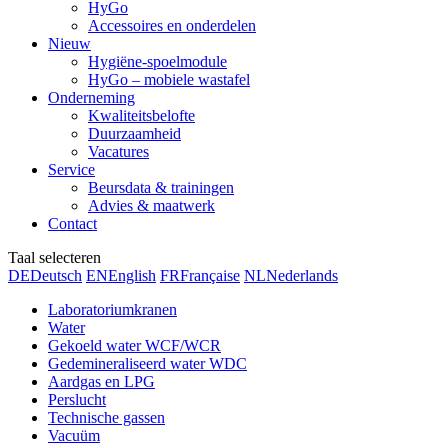
HyGo
Accessoires en onderdelen
Nieuw
Hygiëne-spoelmodule
HyGo – mobiele wastafel
Onderneming
Kwaliteitsbelofte
Duurzaamheid
Vacatures
Service
Beursdata & trainingen
Advies & maatwerk
Contact
Taal selecteren
DE
Deutsch
EN
English
FR
Française
NL
Nederlands
Laboratoriumkranen
Water
Gekoeld water WCF/WCR
Gedemineraliseerd water WDC
Aardgas en LPG
Perslucht
Technische gassen
Vacuüm