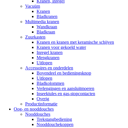
Kranen, inregel
Vacuüm
Kranen
Bladkranen
Multimedia kranen
Wandkraan
Bladkraan
Zuurkasten
Kranen en kranen met keramische schijven
Kranen voor gekoeld water
Inregel kranen
Mengkranen
Uitlopen
Accessoires en onderdelen
Bovendeel en bedieningsknop
Uitlopen
Bladkolommen
Verlengingen en aansluitmoeren
Inseektules en gas-stopcontacten
Overig
Productinformatie
Oog- en nooddouches
Nooddouches
Trekstangbediening
Nooddouchekoppen