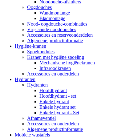
Noodouche-afsluiters
Oogdouches
Wandmontange
Bladmontage
Nood- oogdouche-combinaties
Vrijstaande nooddouches
Accessoires en reserveonderdelen
Algemene productinformatie
Hygiëne-kranen
Spoelmodules
Kranen met hygiëne spoeling
Mechanische hygiënekranen
Infraroodkranen
Accessoires en onderdelen
Hydranten
Hydranten
Hoofdhydrant
Hoofdhydrant - set
Enkele hydrant
Enkele hydrant set
Enkele hydrant - Set
Afnameventiel
Accessoires en onderdelen
Algemene productinformatie
Mobiele wastafels