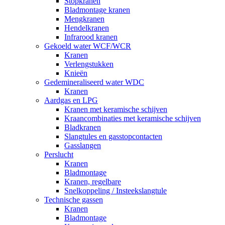
Stopkranen
Bladmontage kranen
Mengkranen
Hendelkranen
Infrarood kranen
Gekoeld water WCF/WCR
Kranen
Verlengstukken
Knieën
Gedemineraliseerd water WDC
Kranen
Aardgas en LPG
Kranen met keramische schijven
Kraancombinaties met keramische schijven
Bladkranen
Slangtules en gasstopcontacten
Gasslangen
Perslucht
Kranen
Bladmontage
Kranen, regelbare
Snelkoppeling / Insteekslangtule
Technische gassen
Kranen
Bladmontage