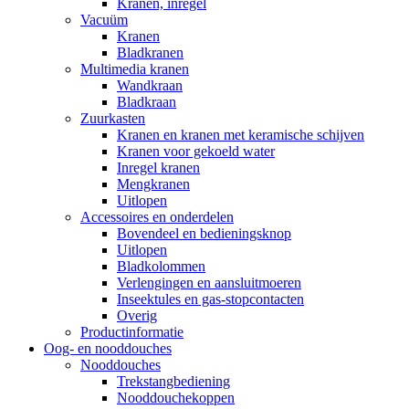
Kranen, inregel
Vacuüm
Kranen
Bladkranen
Multimedia kranen
Wandkraan
Bladkraan
Zuurkasten
Kranen en kranen met keramische schijven
Kranen voor gekoeld water
Inregel kranen
Mengkranen
Uitlopen
Accessoires en onderdelen
Bovendeel en bedieningsknop
Uitlopen
Bladkolommen
Verlengingen en aansluitmoeren
Inseektules en gas-stopcontacten
Overig
Productinformatie
Oog- en nooddouches
Nooddouches
Trekstangbediening
Nooddouchekoppen