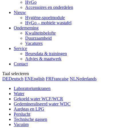
HyGo
Accessoires en onderdelen
Nieuw
Hygiëne-spoelmodule
HyGo – mobiele wastafel
Onderneming
Kwaliteitsbelofte
Duurzaamheid
Vacatures
Service
Beursdata & trainingen
Advies & maatwerk
Contact
Taal selecteren
DE
Deutsch
EN
English
FR
Française
NL
Nederlands
Laboratoriumkranen
Water
Gekoeld water WCF/WCR
Gedemineraliseerd water WDC
Aardgas en LPG
Perslucht
Technische gassen
Vacuüm