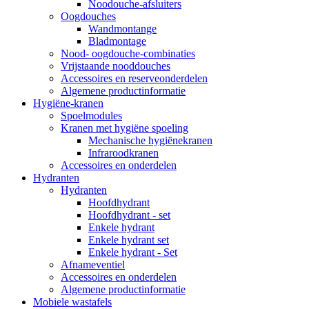
Noodouche-afsluiters
Oogdouches
Wandmontange
Bladmontage
Nood- oogdouche-combinaties
Vrijstaande nooddouches
Accessoires en reserveonderdelen
Algemene productinformatie
Hygiëne-kranen
Spoelmodules
Kranen met hygiëne spoeling
Mechanische hygiënekranen
Infraroodkranen
Accessoires en onderdelen
Hydranten
Hydranten
Hoofdhydrant
Hoofdhydrant - set
Enkele hydrant
Enkele hydrant set
Enkele hydrant - Set
Afnameventiel
Accessoires en onderdelen
Algemene productinformatie
Mobiele wastafels