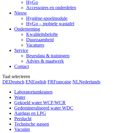
HyGo
Accessoires en onderdelen
Nieuw
Hygiëne-spoelmodule
HyGo – mobiele wastafel
Onderneming
Kwaliteitsbelofte
Duurzaamheid
Vacatures
Service
Beursdata & trainingen
Advies & maatwerk
Contact
Taal selecteren
DE
Deutsch
EN
English
FR
Française
NL
Nederlands
Laboratoriumkranen
Water
Gekoeld water WCF/WCR
Gedemineraliseerd water WDC
Aardgas en LPG
Perslucht
Technische gassen
Vacuüm