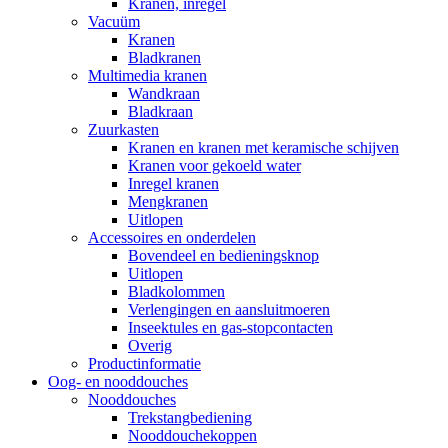
Kranen, inregel
Vacuüm
Kranen
Bladkranen
Multimedia kranen
Wandkraan
Bladkraan
Zuurkasten
Kranen en kranen met keramische schijven
Kranen voor gekoeld water
Inregel kranen
Mengkranen
Uitlopen
Accessoires en onderdelen
Bovendeel en bedieningsknop
Uitlopen
Bladkolommen
Verlengingen en aansluitmoeren
Inseektules en gas-stopcontacten
Overig
Productinformatie
Oog- en nooddouches
Nooddouches
Trekstangbediening
Nooddouchekoppen