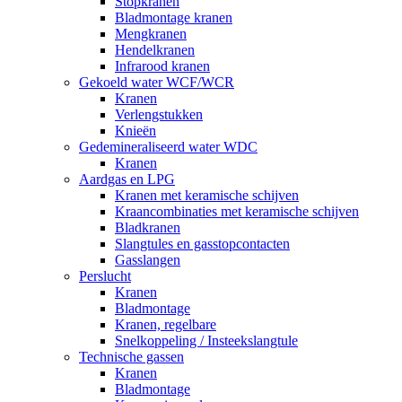
Stopkranen
Bladmontage kranen
Mengkranen
Hendelkranen
Infrarood kranen
Gekoeld water WCF/WCR
Kranen
Verlengstukken
Knieën
Gedemineraliseerd water WDC
Kranen
Aardgas en LPG
Kranen met keramische schijven
Kraancombinaties met keramische schijven
Bladkranen
Slangtules en gasstopcontacten
Gasslangen
Perslucht
Kranen
Bladmontage
Kranen, regelbare
Snelkoppeling / Insteekslangtule
Technische gassen
Kranen
Bladmontage