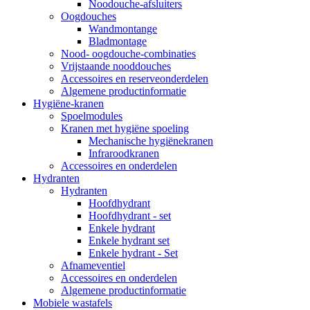
Noodouche-afsluiters
Oogdouches
Wandmontange
Bladmontage
Nood- oogdouche-combinaties
Vrijstaande nooddouches
Accessoires en reserveonderdelen
Algemene productinformatie
Hygiëne-kranen
Spoelmodules
Kranen met hygiëne spoeling
Mechanische hygiënekranen
Infraroodkranen
Accessoires en onderdelen
Hydranten
Hydranten
Hoofdhydrant
Hoofdhydrant - set
Enkele hydrant
Enkele hydrant set
Enkele hydrant - Set
Afnameventiel
Accessoires en onderdelen
Algemene productinformatie
Mobiele wastafels