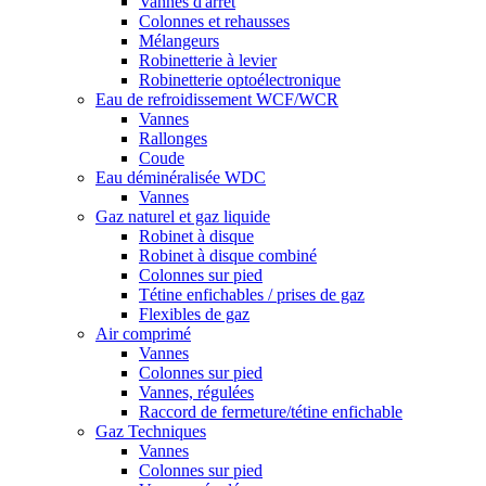
Vannes d'arrêt
Colonnes et rehausses
Mélangeurs
Robinetterie à levier
Robinetterie optoélectronique
Eau de refroidissement WCF/WCR
Vannes
Rallonges
Coude
Eau déminéralisée WDC
Vannes
Gaz naturel et gaz liquide
Robinet à disque
Robinet à disque combiné
Colonnes sur pied
Tétine enfichables / prises de gaz
Flexibles de gaz
Air comprimé
Vannes
Colonnes sur pied
Vannes, régulées
Raccord de fermeture/tétine enfichable
Gaz Techniques
Vannes
Colonnes sur pied