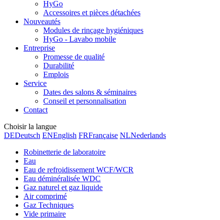
HyGo
Accessoires et pièces détachées
Nouveautés
Modules de rinçage hygiéniques
HyGo - Lavabo mobile
Entreprise
Promesse de qualité
Durabilité
Emplois
Service
Dates des salons & séminaires
Conseil et personnalisation
Contact
Choisir la langue
DE
Deutsch
EN
English
FR
Française
NL
Nederlands
Robinetterie de laboratoire
Eau
Eau de refroidissement WCF/WCR
Eau déminéralisée WDC
Gaz naturel et gaz liquide
Air comprimé
Gaz Techniques
Vide primaire