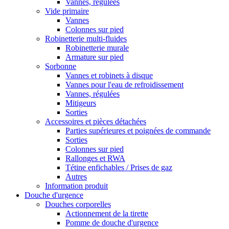
Vannes, régulées
Vide primaire
Vannes
Colonnes sur pied
Robinetterie multi-fluides
Robinetterie murale
Armature sur pied
Sorbonne
Vannes et robinets à disque
Vannes pour l'eau de refroidissement
Vannes, régulées
Mitigeurs
Sorties
Accessoires et pièces détachées
Parties supérieures et poignées de commande
Sorties
Colonnes sur pied
Rallonges et RWA
Tétine enfichables / Prises de gaz
Autres
Information produit
Douche d'urgence
Douches corporelles
Actionnement de la tirette
Pomme de douche d'urgence