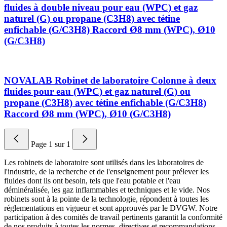
fluides à double niveau pour eau (WPC) et gaz
naturel (G) ou propane (C3H8) avec tétine
enfichable (G/C3H8) Raccord Ø8 mm (WPC), Ø10
(G/C3H8)
NOVALAB Robinet de laboratoire Colonne à deux
fluides pour eau (WPC) et gaz naturel (G) ou
propane (C3H8) avec tétine enfichable (G/C3H8)
Raccord Ø8 mm (WPC), Ø10 (G/C3H8)
Page
1
sur
1
Les robinets de laboratoire sont utilisés dans les laboratoires de
l'industrie, de la recherche et de l'enseignement pour prélever les
fluides dont ils ont besoin, tels que l'eau potable et l'eau
déminéralisée, les gaz inflammables et techniques et le vide. Nos
robinets sont à la pointe de la technologie, répondent à toutes les
réglementations en vigueur et sont approuvés par le DVGW. Notre
participation à des comités de travail pertinents garantit la conformité
de nos produits à toutes les normes, directives et recommandations