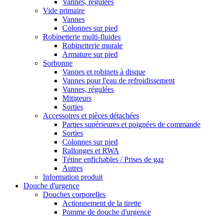
Vannes, régulées
Vide primaire
Vannes
Colonnes sur pied
Robinetterie multi-fluides
Robinetterie murale
Armature sur pied
Sorbonne
Vannes et robinets à disque
Vannes pour l'eau de refroidissement
Vannes, régulées
Mitigeurs
Sorties
Accessoires et pièces détachées
Parties supérieures et poignées de commande
Sorties
Colonnes sur pied
Rallonges et RWA
Tétine enfichables / Prises de gaz
Autres
Information produit
Douche d'urgence
Douches corporelles
Actionnement de la tirette
Pomme de douche d'urgence