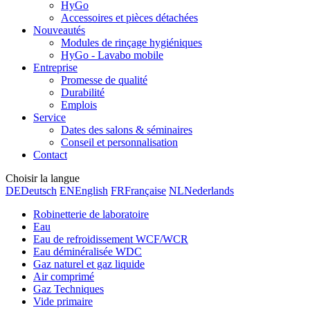
HyGo
Accessoires et pièces détachées
Nouveautés
Modules de rinçage hygiéniques
HyGo - Lavabo mobile
Entreprise
Promesse de qualité
Durabilité
Emplois
Service
Dates des salons & séminaires
Conseil et personnalisation
Contact
Choisir la langue
DE
Deutsch
EN
English
FR
Française
NL
Nederlands
Robinetterie de laboratoire
Eau
Eau de refroidissement WCF/WCR
Eau déminéralisée WDC
Gaz naturel et gaz liquide
Air comprimé
Gaz Techniques
Vide primaire