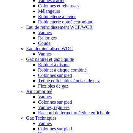
Vannes d'arrêt
Colonnes et rehausses
Mélangeurs
Robinetterie à levier
Robinetterie optoélectronique
Eau de refroidissement WCF/WCR
Vannes
Rallonges
Coude
Eau déminéralisée WDC
Vannes
Gaz naturel et gaz liquide
Robinet à disque
Robinet à disque combiné
Colonnes sur pied
Tétine enfichables / prises de gaz
Flexibles de gaz
Air comprimé
Vannes
Colonnes sur pied
Vannes, régulées
Raccord de fermeture/tétine enfichable
Gaz Techniques
Vannes
Colonnes sur pied