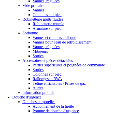
Vannes, régulées
Vide primaire
Vannes
Colonnes sur pied
Robinetterie multi-fluides
Robinetterie murale
Armature sur pied
Sorbonne
Vannes et robinets à disque
Vannes pour l'eau de refroidissement
Vannes, régulées
Mitigeurs
Sorties
Accessoires et pièces détachées
Parties supérieures et poignées de commande
Sorties
Colonnes sur pied
Rallonges et RWA
Tétine enfichables / Prises de gaz
Autres
Information produit
Douche d'urgence
Douches corporelles
Actionnement de la tirette
Pomme de douche d'urgence