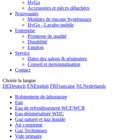
HyGo
Accessoires et pièces détachées
Nouveautés
Modules de rinçage hygiéniques
HyGo - Lavabo mobile
Entreprise
Promesse de qualité
Durabilité
Emplois
Service
Dates des salons & séminaires
Conseil et personnalisation
Contact
Choisir la langue
DE
Deutsch
EN
English
FR
Française
NL
Nederlands
Robinetterie de laboratoire
Eau
Eau de refroidissement WCF/WCR
Eau déminéralisée WDC
Gaz naturel et gaz liquide
Air comprimé
Gaz Techniques
Vide primaire