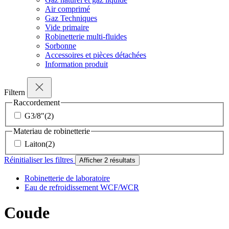
Air comprimé
Gaz Techniques
Vide primaire
Robinetterie multi-fluides
Sorbonne
Accessoires et pièces détachées
Information produit
Filtern
Raccordement
G3/8"
(2)
Materiau de robinetterie
Laiton
(2)
Réinitialiser les filtres
Afficher
2
résultats
Robinetterie de laboratoire
Eau de refroidissement WCF/WCR
Coude