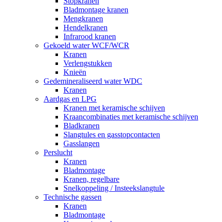
Stopkranen
Bladmontage kranen
Mengkranen
Hendelkranen
Infrarood kranen
Gekoeld water WCF/WCR
Kranen
Verlengstukken
Knieën
Gedemineraliseerd water WDC
Kranen
Aardgas en LPG
Kranen met keramische schijven
Kraancombinaties met keramische schijven
Bladkranen
Slangtules en gasstopcontacten
Gasslangen
Perslucht
Kranen
Bladmontage
Kranen, regelbare
Snelkoppeling / Insteekslangtule
Technische gassen
Kranen
Bladmontage