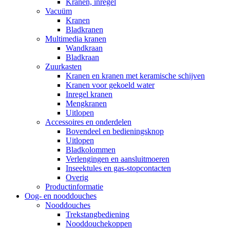
Kranen, inregel
Vacuüm
Kranen
Bladkranen
Multimedia kranen
Wandkraan
Bladkraan
Zuurkasten
Kranen en kranen met keramische schijven
Kranen voor gekoeld water
Inregel kranen
Mengkranen
Uitlopen
Accessoires en onderdelen
Bovendeel en bedieningsknop
Uitlopen
Bladkolommen
Verlengingen en aansluitmoeren
Inseektules en gas-stopcontacten
Overig
Productinformatie
Oog- en nooddouches
Nooddouches
Trekstangbediening
Nooddouchekoppen