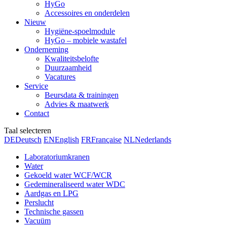
HyGo
Accessoires en onderdelen
Nieuw
Hygiëne-spoelmodule
HyGo – mobiele wastafel
Onderneming
Kwaliteitsbelofte
Duurzaamheid
Vacatures
Service
Beursdata & trainingen
Advies & maatwerk
Contact
Taal selecteren
DE
Deutsch
EN
English
FR
Française
NL
Nederlands
Laboratoriumkranen
Water
Gekoeld water WCF/WCR
Gedemineraliseerd water WDC
Aardgas en LPG
Perslucht
Technische gassen
Vacuüm