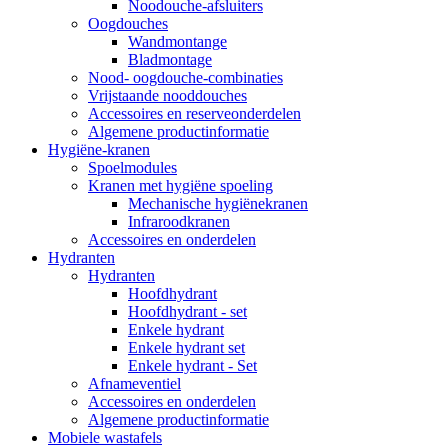
Noodouche-afsluiters
Oogdouches
Wandmontange
Bladmontage
Nood- oogdouche-combinaties
Vrijstaande nooddouches
Accessoires en reserveonderdelen
Algemene productinformatie
Hygiëne-kranen
Spoelmodules
Kranen met hygiëne spoeling
Mechanische hygiënekranen
Infraroodkranen
Accessoires en onderdelen
Hydranten
Hydranten
Hoofdhydrant
Hoofdhydrant - set
Enkele hydrant
Enkele hydrant set
Enkele hydrant - Set
Afnameventiel
Accessoires en onderdelen
Algemene productinformatie
Mobiele wastafels