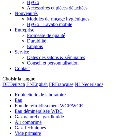
HyGo
Accessoires et pièces détachées
Nouveautés
Modules de rinçage hygiéniques
HyGo - Lavabo mobile
Entreprise
Promesse de qualité
Durabilité
Emplois
Service
Dates des salons & séminaires
Conseil et personnalisation
Contact
Choisir la langue
DE
Deutsch
EN
English
FR
Française
NL
Nederlands
Robinetterie de laboratoire
Eau
Eau de refroidissement WCF/WCR
Eau déminéralisée WDC
Gaz naturel et gaz liquide
Air comprimé
Gaz Techniques
Vide primaire