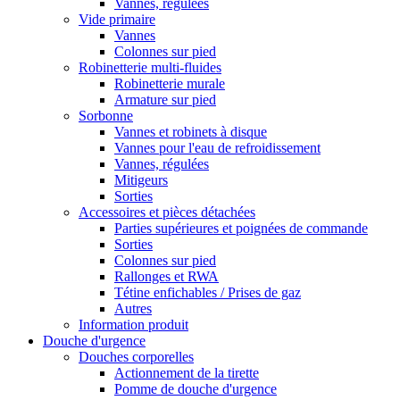
Vannes, régulées
Vide primaire
Vannes
Colonnes sur pied
Robinetterie multi-fluides
Robinetterie murale
Armature sur pied
Sorbonne
Vannes et robinets à disque
Vannes pour l'eau de refroidissement
Vannes, régulées
Mitigeurs
Sorties
Accessoires et pièces détachées
Parties supérieures et poignées de commande
Sorties
Colonnes sur pied
Rallonges et RWA
Tétine enfichables / Prises de gaz
Autres
Information produit
Douche d'urgence
Douches corporelles
Actionnement de la tirette
Pomme de douche d'urgence