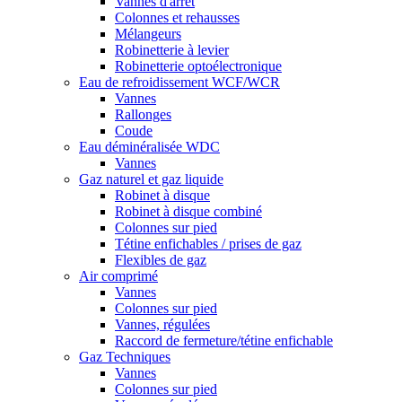
Vannes d'arrêt
Colonnes et rehausses
Mélangeurs
Robinetterie à levier
Robinetterie optoélectronique
Eau de refroidissement WCF/WCR
Vannes
Rallonges
Coude
Eau déminéralisée WDC
Vannes
Gaz naturel et gaz liquide
Robinet à disque
Robinet à disque combiné
Colonnes sur pied
Tétine enfichables / prises de gaz
Flexibles de gaz
Air comprimé
Vannes
Colonnes sur pied
Vannes, régulées
Raccord de fermeture/tétine enfichable
Gaz Techniques
Vannes
Colonnes sur pied