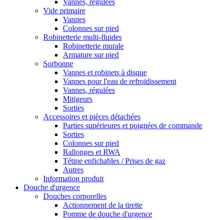
Vannes, régulées
Vide primaire
Vannes
Colonnes sur pied
Robinetterie multi-fluides
Robinetterie murale
Armature sur pied
Sorbonne
Vannes et robinets à disque
Vannes pour l'eau de refroidissement
Vannes, régulées
Mitigeurs
Sorties
Accessoires et pièces détachées
Parties supérieures et poignées de commande
Sorties
Colonnes sur pied
Rallonges et RWA
Tétine enfichables / Prises de gaz
Autres
Information produit
Douche d'urgence
Douches corporelles
Actionnement de la tirette
Pomme de douche d'urgence