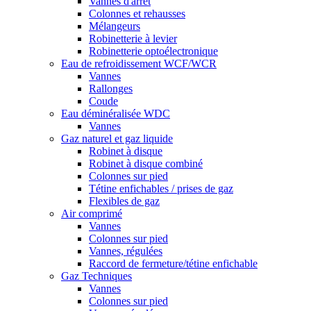
Vannes d'arrêt
Colonnes et rehausses
Mélangeurs
Robinetterie à levier
Robinetterie optoélectronique
Eau de refroidissement WCF/WCR
Vannes
Rallonges
Coude
Eau déminéralisée WDC
Vannes
Gaz naturel et gaz liquide
Robinet à disque
Robinet à disque combiné
Colonnes sur pied
Tétine enfichables / prises de gaz
Flexibles de gaz
Air comprimé
Vannes
Colonnes sur pied
Vannes, régulées
Raccord de fermeture/tétine enfichable
Gaz Techniques
Vannes
Colonnes sur pied