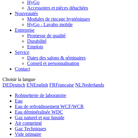
HyGo
Accessoires et pièces détachées
Nouveautés
Modules de rinçage hygiéniques
HyGo - Lavabo mobile
Entreprise
Promesse de qualité
Durabilité
Emplois
Service
Dates des salons & séminaires
Conseil et personnalisation
Contact
Choisir la langue
DE
Deutsch
EN
English
FR
Française
NL
Nederlands
Robinetterie de laboratoire
Eau
Eau de refroidissement WCF/WCR
Eau déminéralisée WDC
Gaz naturel et gaz liquide
Air comprimé
Gaz Techniques
Vide primaire