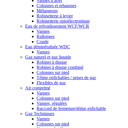
Vannes d'arrêt
Colonnes et rehausses
Mélangeurs
Robinetterie à levier
Robinetterie optoélectronique
Eau de refroidissement WCF/WCR
Vannes
Rallonges
Coude
Eau déminéralisée WDC
Vannes
Gaz naturel et gaz liquide
Robinet à disque
Robinet à disque combiné
Colonnes sur pied
Tétine enfichables / prises de gaz
Flexibles de gaz
Air comprimé
Vannes
Colonnes sur pied
Vannes, régulées
Raccord de fermeture/tétine enfichable
Gaz Techniques
Vannes
Colonnes sur pied