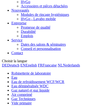
HyGo
Accessoires et pièces détachées
Nouveautés
Modules de rinçage hygiéniques
HyGo - Lavabo mobile
Entreprise
Promesse de qualité
Durabilité
Emplois
Service
Dates des salons & séminaires
Conseil et personnalisation
Contact
Choisir la langue
DE
Deutsch
EN
English
FR
Française
NL
Nederlands
Robinetterie de laboratoire
Eau
Eau de refroidissement WCF/WCR
Eau déminéralisée WDC
Gaz naturel et gaz liquide
Air comprimé
Gaz Techniques
Vide primaire