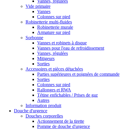
Vannes, régulées
Vide primaire
Vannes
Colonnes sur pied
Robinetterie multi-fluides
Robinetterie murale
Armature sur pied
Sorbonne
Vannes et robinets à disque
Vannes pour l'eau de refroidissement
Vannes, régulées
Mitigeurs
Sorties
Accessoires et pièces détachées
Parties supérieures et poignées de commande
Sorties
Colonnes sur pied
Rallonges et RWA
Tétine enfichables / Prises de gaz
Autres
Information produit
Douche d'urgence
Douches corporelles
Actionnement de la tirette
Pomme de douche d'urgence