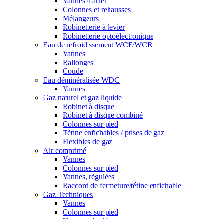
Vannes d'arrêt
Colonnes et rehausses
Mélangeurs
Robinetterie à levier
Robinetterie optoélectronique
Eau de refroidissement WCF/WCR
Vannes
Rallonges
Coude
Eau déminéralisée WDC
Vannes
Gaz naturel et gaz liquide
Robinet à disque
Robinet à disque combiné
Colonnes sur pied
Tétine enfichables / prises de gaz
Flexibles de gaz
Air comprimé
Vannes
Colonnes sur pied
Vannes, régulées
Raccord de fermeture/tétine enfichable
Gaz Techniques
Vannes
Colonnes sur pied