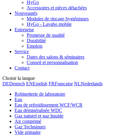
HyGo
Accessoires et pièces détachées
Nouveautés
Modules de rinçage hygiéniques
HyGo - Lavabo mobile
Entreprise
Promesse de qualité
Durabilité
Emplois
Service
Dates des salons & séminaires
Conseil et personnalisation
Contact
Choisir la langue
DE
Deutsch
EN
English
FR
Française
NL
Nederlands
Robinetterie de laboratoire
Eau
Eau de refroidissement WCF/WCR
Eau déminéralisée WDC
Gaz naturel et gaz liquide
Air comprimé
Gaz Techniques
Vide primaire