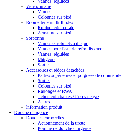
Vannes, régulées
Vide primaire
Vannes
Colonnes sur pied
Robinetterie multi-fluides
Robinetterie murale
Armature sur pied
Sorbonne
Vannes et robinets à disque
Vannes pour l'eau de refroidissement
Vannes, régulées
Mitigeurs
Sorties
Accessoires et pièces détachées
Parties supérieures et poignées de commande
Sorties
Colonnes sur pied
Rallonges et RWA
Tétine enfichables / Prises de gaz
Autres
Information produit
Douche d'urgence
Douches corporelles
Actionnement de la tirette
Pomme de douche d'urgence